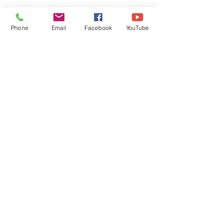
Phone
Email
Facebook
YouTube
kufu
de
filmes
longa
curta