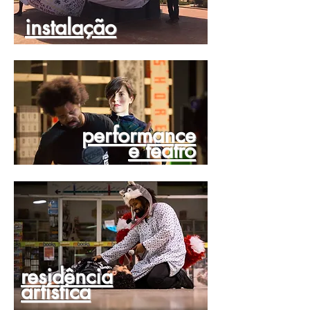
instalação
performance
e teatro
residência
artística