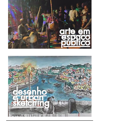
arte em
espaço
público
desenho
e urban
sketching