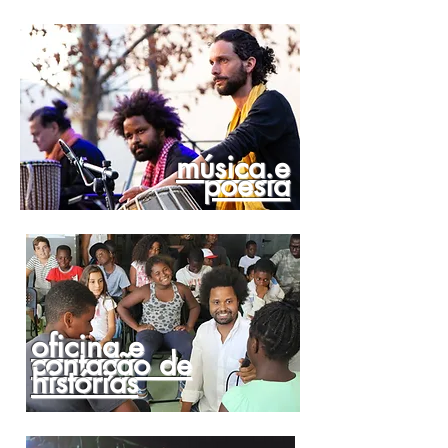
música e
poesia
oficina e
contação de
histórias