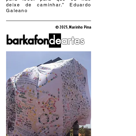
deixe de caminhar.” Eduardo
Galeano
© 2025, Marinho Pina
barkafon
de
artes