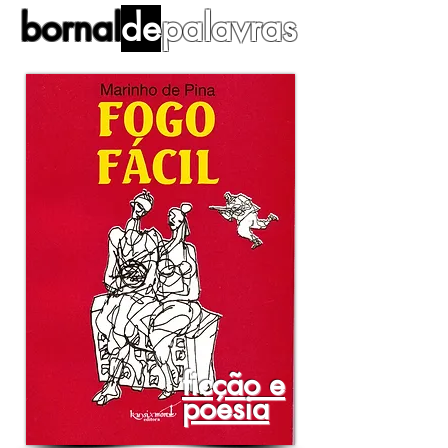
bornal
de
palavras
ficção e
poesia